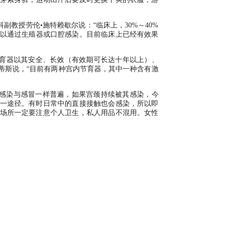
副教授劳伦•施特赖歇尔说：“临床上，30%～40%
以通过生殖器或口腔感染。目前临床上已经有效果
节育器以其安全、长效（有效期可长达十年以上）、
蒂斯说，“目前有两种宫内节育器，其中一种含有激
PV感染与感冒一样普遍，如果宫颈持续被其感染，今
唯一途径。有时日常中的直接接触也会感染，所以即
共场所一定要注意个人卫生，私人用品不混用。女性