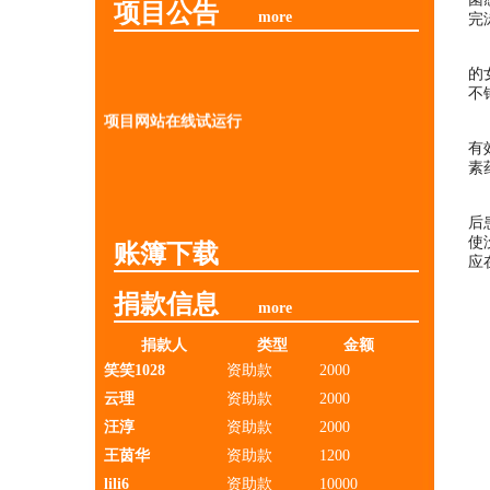
项目公告
more
完
的
不
项目网站在线试运行
有
素
后
使
账簿下载
应
捐款信息
more
捐款人
类型
金额
笑笑1028
资助款
2000
云理
资助款
2000
汪淳
资助款
2000
王茵华
资助款
1200
lili6
资助款
10000