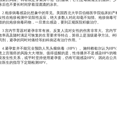
泳后也不要长时间穿着湿漉漉的泳衣。
2.疱疹病毒感染比想象中的常见。美国西北大学芬伯格医学院临床妇产科
女性在疱疹检测中呈阳性反应，绝大多数人对此却毫不知情。疱疹病毒可
错的抗疱疹病毒药物，一旦查出感染，要到正规医院积极治疗。
3.宫内节育器对避孕非常有效。反复人流对女性的伤害非常大。宫内
效率高及随时满足可恢复的生育要求等特点，算得上是顶级避孕方法。柯
药剂，避孕的同时对痛经等妇科病还有治疗作用。”
4.避孕套并不能完全预防人乳头瘤病毒（HPV）。施特赖歇尔认为H
患上宫颈癌的风险大大增加。值得提醒的是，性传播并不是感染HPV的
没发生性关系，或平时坚持使用避孕套，仍有可能感染HPV。因此在公
在医生的指导下定期检测HPV。