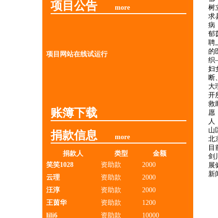
项目公告
more
树
求
病
郁
聘
的
项目网站在线试运行
织
妇
断
大
开
救
账簿下载
愿
人
山
捐款信息
more
北
目
捐款人
类型
金额
剑
笑笑1028
资助款
2000
展
新
云理
资助款
2000
汪淳
资助款
2000
王茵华
资助款
1200
lili6
资助款
10000