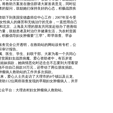
，将救助方案发在微信群请大家发表意见，同时征
者的疑问，鼓励她们保持良好的心态，积极战胜疾
资助下到美国安德森癌症中心工作；2007年至今受
多女性病人的痛苦和无钱治疗的无奈，一直想用自己
茵华和北京、上海及大理的朋友共同发起创办了慈善组
力量，鼓励患者及时治疗并健康生活，为农村贫困
积极倡导妇女肿瘤要“三早”，即早筛查、早诊
账务完全公开透明，在救助站的网站设有专栏，公
示审计报告。
属、医生、学生、妇联干部。大家为着一个共同心
村贫困妇女战胜病魔。爱心资助者中，有百岁老
的姐妹捐款，她病情恶化时还念念不忘要到大理看望
她不但自己捐款10万元，还带动了两位朋友捐款。
肿瘤病人救助站的工作并多次捐款。
以来，爱心人士共走访了大理市的4个镇以及云龙、
资助112位两癌筛查发现的早期妇女肿瘤病人，并开
；微信公众平台：大理农村妇女肿瘤病人救助站。