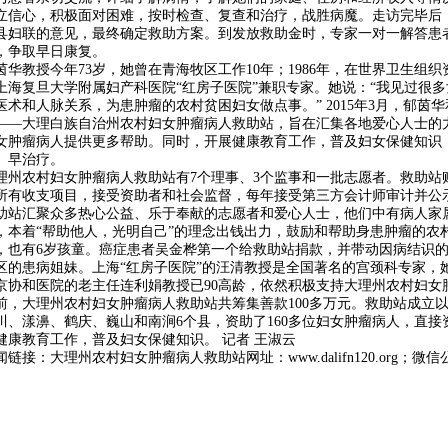
立信心，积极面对困难，按时检查、复查和治疗，战胜病魔。走访完毕后
县妇联的意见，最终确定救助方案。到发放救助金时，专家一对一解答患
，争取早日康复。
茵华教授今年73岁，她曾在青海牧区工作10年；1986年，在世界卫生组织
上海复旦大学附属妇产科医院“红房子医院”兼职专家。她说：“我见过很
医术和人脉关系，为患肿瘤的农村贫困妇女做点事。” 2015年3月，郁
——大理白族自治州农村妇女肿瘤病人救助站，旨在汇集各地爱心人士的
女肿瘤病人提供更多帮助。同时，开展健康教育工作，普及妇女保健知识，
、早治疗。
理州农村妇女肿瘤病人救助站有7个理事、3个监事和一批志愿者。救助站
所有收支项目，接受资助者和社会监督，每年接受第三方会计师审计并公
助站汇聚众多热心公益、乐于奉献的志愿者和爱心人士，他们中有病人家
，本着“帮助他人，光明自己”的理念出钱出力，鼓励和帮助身患肿瘤的农
，也有6岁孩童。癌症患者吴金桦第一个给救助站捐款，并带动因病结识
区的患病姐妹。上海“红房子医院”的汪清教授是全国著名的宫颈科专家，
京协和医院的老主任连利娟教授已90高龄，依然积极支持大理州农村妇女
前，大理州农村妇女肿瘤病人救助站共筹集善款100多万元。救助站成立
川、漾濞、鹤庆、巍山和南涧6个县，资助了160多位妇女肿瘤病人，直接
健康教育工作，普及妇女保健知识。 记者 王淑云
闻链接：大理州农村妇女肿瘤病人救助站网址：www.dalifn120.org