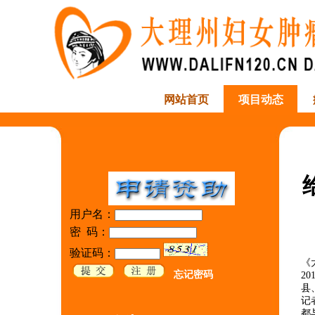
网站首页
项目动态
用户名：
密 码：
验证码：
《
忘记密码
2
县
记
都