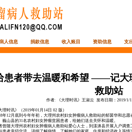
病人信息
捐款信息
收入账目
资助信息
支
给患者带去温暖和希望 ——记大
救助站
作者:
《大理时讯》王淑云
发布日期：
2019/1/1
大理时讯》（2019年01月14日 02 版）
018年12月底到今年年初，大理州农村妇女肿瘤病人救助站的郁茵华和志
、巍山县的31名农村妇女肿瘤贫困患者，给她们送去关怀和温暖。
者曾随大理州农村妇女肿瘤病人救助站爱心人士，到漾濞县开展入户调查
与患者亲切交流，详细了解病情，了解她们的家庭、住房和经济收入等情