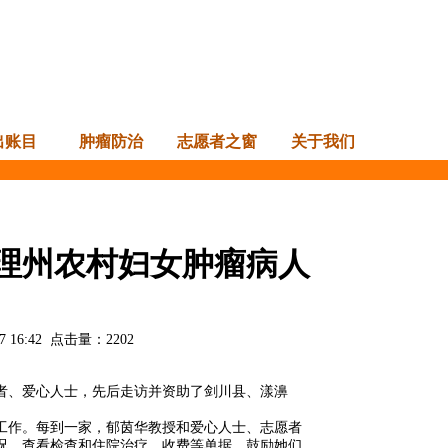
出账目
肿瘤防治
志愿者之窗
关于我们
理州农村妇女肿瘤病人
7 16:42
点击量：
2202
愿者、爱心人士，先后走访并资助了剑川县、漾濞
工作。每到一家，郁茵华教授和爱心人士、志愿者
况，查看检查和住院治疗、收费等单据，鼓励她们