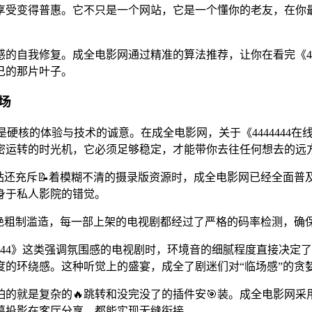
享受变得普惠。它不只是一个网站，它是一个懂你的老友，在你
自我修复。成全电影网通过精准的算法推荐，让你在看完《444
己的那片叶子。
场
聊的则是硬核的体验与技术的诚意。在成全电影网，关于《44444
密运转的时光机，它必须足够稳定，才能带你去往任何想去的远
充斥📝着模糊不清的摄录版资源时，成全电影网已经全面普及了1
身于私人影院的错觉。
拒绝粗制滥造，每一部上架的电视剧都经过了严格的码率检测，确
4444》这类强调氛围感的电视剧时，环境音的细腻程度直接决
的环绕感。这种听觉上的盛宴，成全了剧迷们对“临场感”的贪
的就是复杂的🔥跳转和没完没了的插件安🎯装。成全电影网采
幕投影在客厅分享，都能实现无缝衔接。