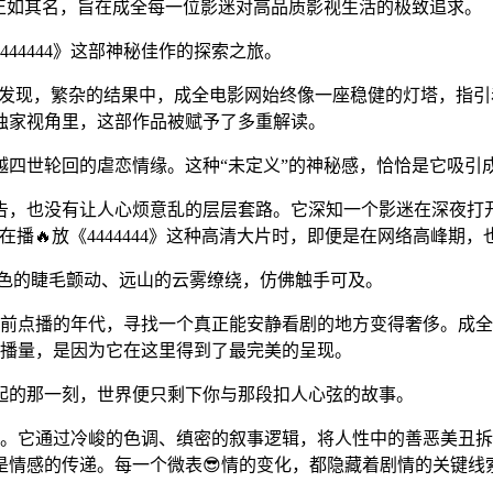
正如其名，旨在成全每一位影迷对高品质影视生活的极致追求。
44444》这部神秘佳作的探索之旅。
你会发现，繁杂的结果中，成全电影网始终像一座稳健的灯塔，指引着
独家视角里，这部作品被赋予了多重解读。
越四世轮回的虐恋情缘。这种“未定义”的神秘感，恰恰是它吸引
告，也没有让人心烦意乱的层层套路。它深知一个影迷在深夜打
在播🔥放《4444444》这种高清大片时，即便是在网络高峰期
角色的睫毛颤动、远山的云雾缭绕，仿佛触手可及。
超前点播的年代，寻找一个真正能安静看剧的地方变得奢侈。成全
的点播量，是因为它在这里得到了最完美的呈现。
起的那一刻，世界便只剩下你与那段扣人心弦的故事。
度关照。它通过冷峻的色调、缜密的叙事逻辑，将人性中的善恶美
是情感的传递。每一个微表😎情的变化，都隐藏着剧情的关键线