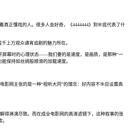
真正懂戏的人。很多人会好奇，《4444444》到🌸底代表了什
成千上万观众通宵追剧的魅力所在。
开屏幕时的心理状态——我们要的是速度，是画质，是那种“一
，也能保持如丝绸般顺滑的加载速度。
电影网主张的是一种“视听大同”的理念：好内容不🎯应设置高
丑拆解得淋漓尽致。而在成全电影网的高清滤镜下，这种叙事的张
索。