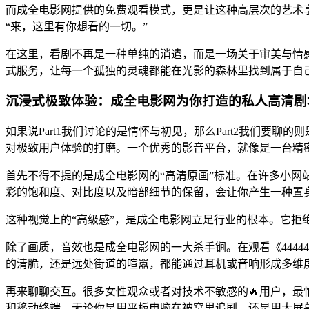
而成全电影网提供的免费观看模式，更是让这种高层次的艺术
“来，这里有你想看的一切。”
在这里，看剧不再是一种单纯的消遣，而是一场关于审美与情感的
式服务，让每一个孤独的灵魂都能在光影的森林里找到属于自
沉浸式极致体验：成全电影网为你打造的私人高清剧
如果说Part1我们讨论的是情怀与初见，那么Part2我们要
对极致用户体验的打磨。一个优秀的影音平台，就像是一台精
首先不得不提的是成全电影网的“高清原画”标准。在许多小网站还
彩的饱和度、对比度以及暗部细节的保留，会让你产生一种置
这种视觉上的“高级感”，是成全电影网立足行业的根本。它
除了画质，音效也是成全电影网的一大杀手锏。在观看《444
的清脆，还是远处街道的喧嚣，都能通过耳机或音响形成多维度
再来聊聊交互。很多女性观众或者对技术不敏感的🔥用户，最怕
和移动终端。无论你是用平板电脑在被窝里追剧，还是用大屏