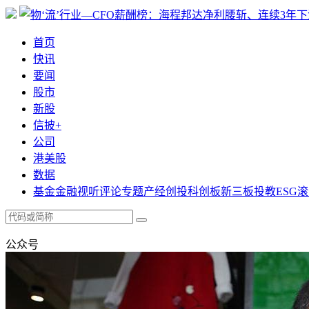
首页
快讯
要闻
股市
新股
信披+
公司
港美股
数据
基金
金融
视听
评论
专题
产经
创投
科创板
新三板
投教
ESG
滚
公众号