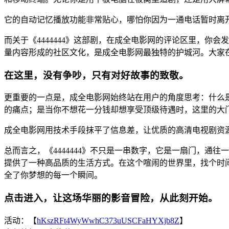
它的自动记忆播放功能非常贴心，哪怕你因为一通电话暂时离开
而关于《4444444》这部剧，在成全电影网的评论区里，
量内容形成的社区文化，是成全电影网最独特的护城河。大家在
在这里，没有争吵，只有对好故事的致敬。
更重要的一点是，成全电影网始终站在用户的角度思考：什么是真
的痛点；是当你不想花一分钱却想享受顶级待遇时，这里的大
成全电影网用技术手段抹平了信息差，让优质的高清电视剧资
总而言之，《4444444》不只是一串数字，它是一扇门，通
提供了一种高品质的生活方式。在这个喧闹的世界里，找个时间
全了你梦想的每一个瞬间。
点击进入，让这场华丽的影音冒险，从此刻开始。
活动：【
hKszRFt4WyWwhC373uUSCFaHYXjb8Z
】