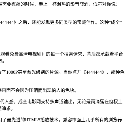
最需要慰藉的时候，奉上一杯温热的影音醇酒，低声对你说：
4444》之后，还能发现更多同类型的宝藏佳作。这种“成全”
44在线观看免费高清电视剧》的每一个搜索请求，背后都承载着平台
方。
080P甚至蓝光级别的片源。当你点开《4444444》，那种色
保画面不会因为压缩而出现恼人的色块。
定了代入感。成全电影网支持多声道输出，无论是雨滴落在窗棂上
婪追求。
用了最先进的HTML5播放技术，兼容市面上几乎所有的浏览器