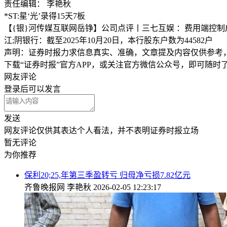
责任编辑： 李艳秋
*ST:星‘光’录得15天7板
【{银}河传媒互联网岳铮】公司点评丨三七互娱 ：费用端控制
江;阴银行：截至2025年10月20日，本行股东户数为44582户
声明：证券时报力求信息真实、准确，文章提及内容仅供参考
下载“证券时报”官方APP，或关注官方微信公众号，即可随
网友评论
登录
后可以发言
发送
网友评论仅供其表达个人看法，并不表明证券时报立场
暂无评论
为你推荐
保利20;25,年第三季盈转亏 归母净亏损7.82亿元
齐鲁晚报网
李艳秋
2026-02-05 12:23:17