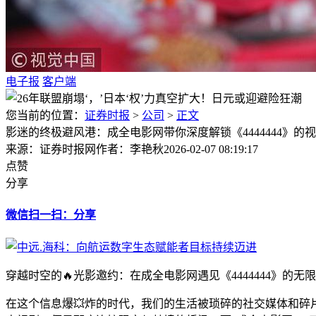
电子报
客户端
您当前的位置：
证券时报
>
公司
>
正文
影迷的终极避风港：成全电影网带你深度解锁《4444444》的
来源：证券时报网
作者：李艳秋
2026-02-07 08:19:17
点赞
分享
微信扫一扫：分享
穿越时空的🔥光影邀约：在成全电影网遇见《4444444》的无
在这个信息爆💥炸的时代，我们的生活被琐碎的社交媒体和碎