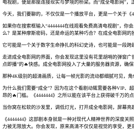
电视剧，便是那座连接现实与梦境的桥梁。而“成全电影网”，
今天，我们要聊的，不仅仅是一个播放平台，更是一个关于《44
如果你在搜索框输入“4444444在线观看免费高清电视剧”，
么？是某种摩斯密码，还是命运的某种巧合？在成全电影网的
它可能是一个关于数字生命挣扎的科幻史诗，也可能是一段跨
走进成全电影网的界面，你会发现这里没有花里胡哨的弹窗广
点即播”的🔥快感。成全电影网投入了大量的服务器资源，确保
那种4K级别的超清画质，让每一帧光影的流动都细腻可见，
为什么我们需要“成全”？因为在这个看剧动辄需要各种VIP、
昂的🔥门槛。《4444444》之所以能在该平台上获得破千万
当你窝在松软的沙发里，调低灯光，打开成全电影网，屏幕亮
《4444444》这部剧本身就是一种对现代人精神世界的深
力被无限放大。你会发现，原来高清不仅仅是视觉的享受，更