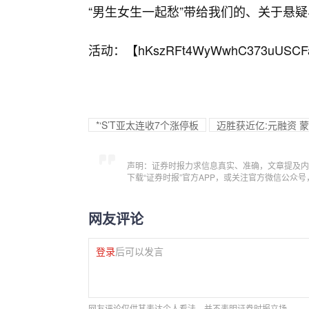
“男生女生一起愁”带给我们的、关于悬
活动：【
hKszRFt4WyWwhC373uUSCF
*‘S’T亚太连收7个涨停板
迈胜获近亿:元融资 
声明：证券时报力求信息真实、准确，文章提及内
下载“证券时报”官方APP，或关注官方微信公众
网友评论
登录
后可以发言
网友评论仅供其表达个人看法，并不表明证券时报立场